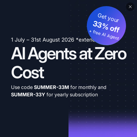
Get your
33% off
+ free AI Agent
1 July – 31st August 2026 *extended
AI Agents at Zero
Cost
Use code
SUMMER-33M
for monthly and
SUMMER-33Y
for yearly subscription