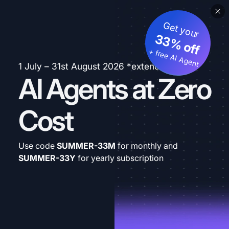
Get your
33% off
+ free AI Agent
1 July – 31st August 2026 *extended
AI Agents at Zero
Cost
Use code
SUMMER-33M
for monthly and
SUMMER-33Y
for yearly subscription