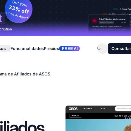
Get your
33% off
+ free AI Agent
t
cription
sos
Funcionalidades
Precios
Consultar
FREE AI
ama de Afiliados de ASOS
liados