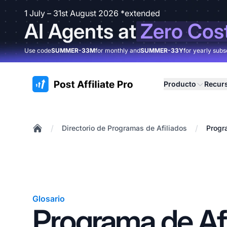
1 July – 31st August 2026 *extended
AI Agents at
Zero Cos
Use code
SUMMER-33M
for monthly and
SUMMER-33Y
for yearly subs
:site.title
Producto
Recur
/
/
Directorio de Programas de Afiliados
Progr
Home
Glosario
Programa de Afi