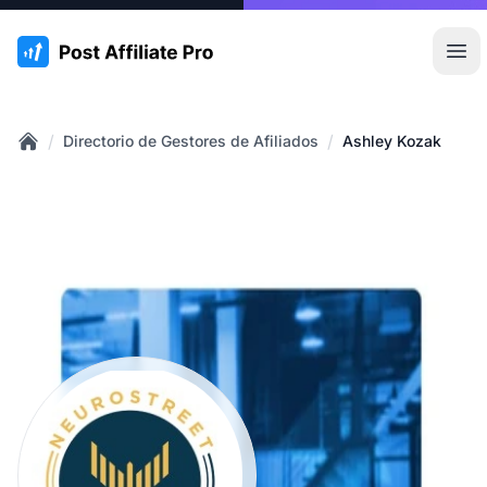
:site.title
Abr
/
/
Directorio de Gestores de Afiliados
Ashley Kozak
Home