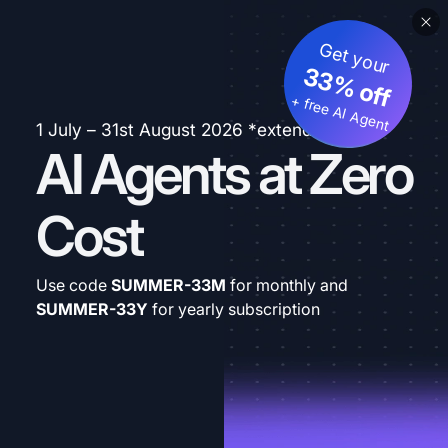
Get your
33% off
+ free AI Agent
1 July – 31st August 2026 *extended
AI Agents at Zero
Cost
Use code
SUMMER-33M
for monthly and
SUMMER-33Y
for yearly subscription