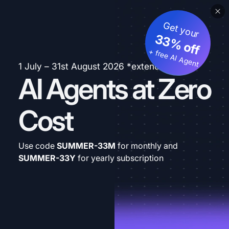
Get your
33% off
+ free AI Agent
1 July – 31st August 2026 *extended
AI Agents at Zero
Cost
Use code
SUMMER-33M
for monthly and
SUMMER-33Y
for yearly subscription