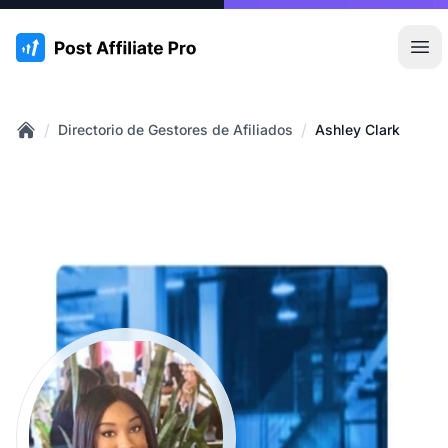
:site.title
Abr
/
/
Directorio de Gestores de Afiliados
Ashley Clark
Home