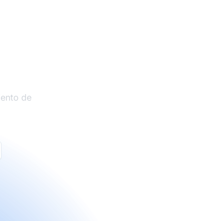
liados
iento de