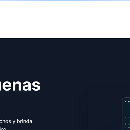
uenas
echos y brinda
Pro.