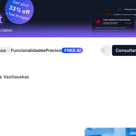
Get your
33% off
+ free AI Agent
t
cription
sos
Funcionalidades
Precios
Consultar
FREE AI
s Vasiliauskas