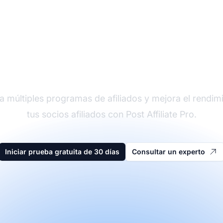
der en software de afi
a múltiples programas de afiliados y mejora el rendim
tus socios afiliados con Post Affiliate Pro.
Iniciar prueba gratuita de 30 días
Consultar un experto