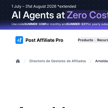
1 July – 31st August 2026 *extended
AI Agents at
Zero Cos
Use code
SUMMER-33M
for monthly and
SUMMER-33Y
for yearly subs
:site.title
Producto
Recur
/
/
Directorio de Gestores de Afiliados
Arnolda
Home