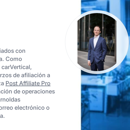
liados con
ra. Como
carVertical,
zos de afiliación a
iza
Post Affiliate Pro
ación de operaciones
Arnoldas
orreo electrónico o
a.