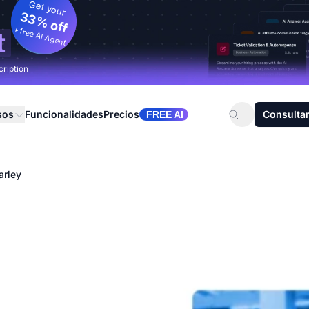
Get your
33% off
+ free AI Agent
t
cription
sos
Funcionalidades
Precios
Consultar
FREE AI
arley