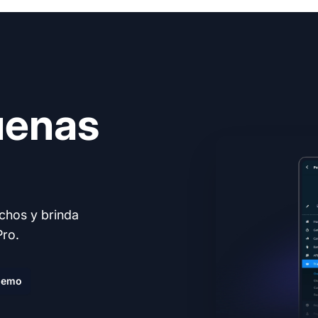
uenas
echos y brinda
Pro.
demo