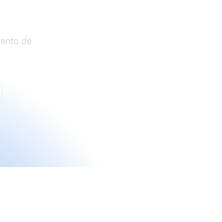
liados
iento de