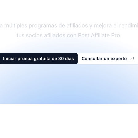
der en software de afi
a múltiples programas de afiliados y mejora el rendim
tus socios afiliados con Post Affiliate Pro.
Iniciar prueba gratuita de 30 días
Consultar un experto