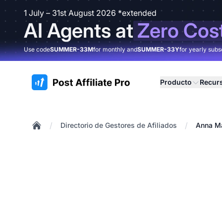
1 July – 31st August 2026 *extended
AI Agents at
Zero Cos
Use code
SUMMER-33M
for monthly and
SUMMER-33Y
for yearly subs
:site.title
Producto
Recur
/
/
Directorio de Gestores de Afiliados
Anna M
Home