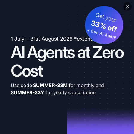
Get your
33% off
+ free AI Agent
1 July – 31st August 2026 *extended
AI Agents at Zero
Cost
Use code
SUMMER-33M
for monthly and
SUMMER-33Y
for yearly subscription