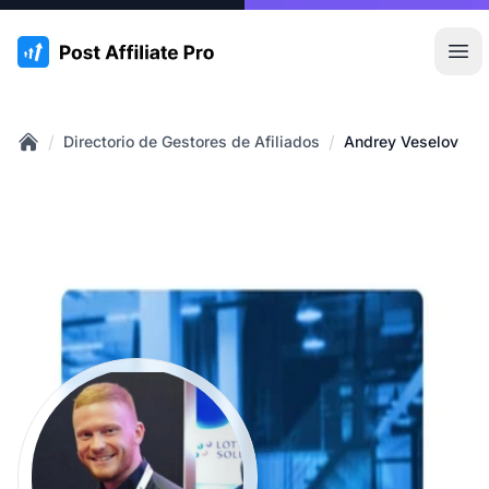
:site.title
Abr
/
/
Directorio de Gestores de Afiliados
Andrey Veselov
Home