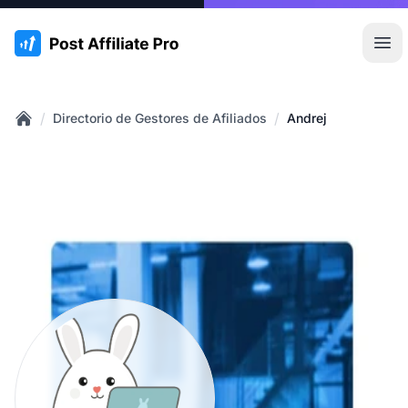
:site.title
Abr
/
/
Directorio de Gestores de Afiliados
Andrej
Home