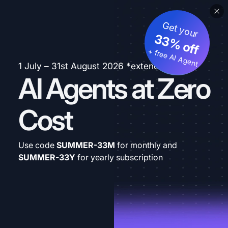
Get your
33% off
+ free AI Agent
1 July – 31st August 2026 *extended
AI Agents at Zero
Cost
Use code
SUMMER-33M
for monthly and
SUMMER-33Y
for yearly subscription