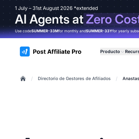
1 July – 31st August 2026 *extended
AI Agents at
Zero Cos
Use code
SUMMER-33M
for monthly and
SUMMER-33Y
for yearly subs
:site.title
Producto
Recur
/
/
Directorio de Gestores de Afiliados
Anastas
Home