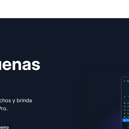
uenas
echos y brinda
Pro.
demo