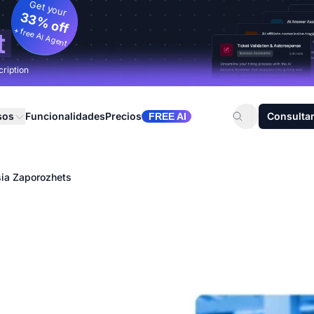
Get your
33% off
+ free AI Agent
t
cription
sos
Funcionalidades
Precios
Consultar
FREE AI
ia Zaporozhets