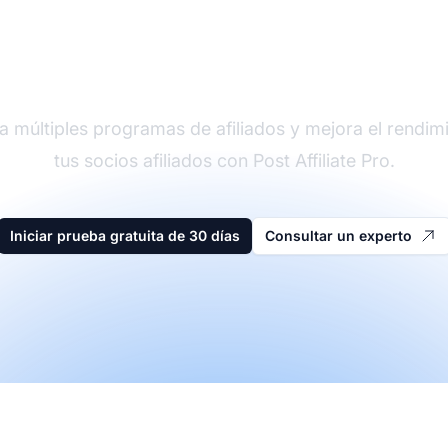
der en software de afi
a múltiples programas de afiliados y mejora el rendim
tus socios afiliados con Post Affiliate Pro.
Iniciar prueba gratuita de 30 días
Consultar un experto