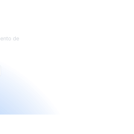
liados
iento de