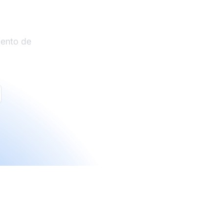
liados
iento de