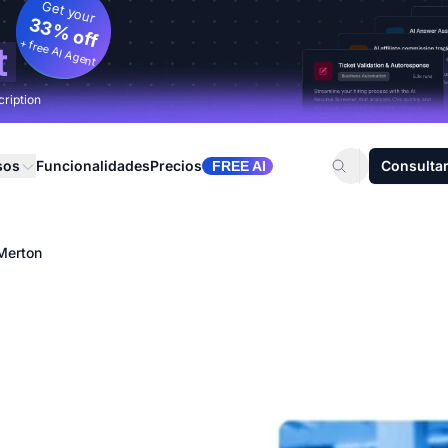
Get your
33% off
+ free AI Agent
t
cription
sos
Funcionalidades
Precios
Consultar
FREE AI
Merton