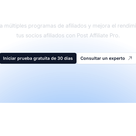
der en software de afi
a múltiples programas de afiliados y mejora el rendim
tus socios afiliados con Post Affiliate Pro.
Iniciar prueba gratuita de 30 días
Consultar un experto