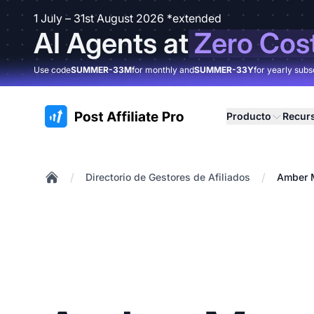
1 July – 31st August 2026 *extended
AI Agents at
Zero Cos
Use code
SUMMER-33M
for monthly and
SUMMER-33Y
for yearly subs
:site.title
Producto
Recur
/
/
Directorio de Gestores de Afiliados
Amber 
Home