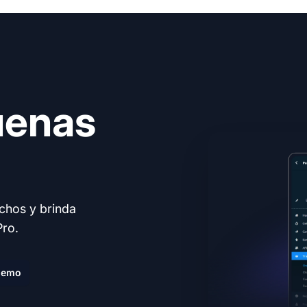
uenas
echos y brinda
Pro.
demo