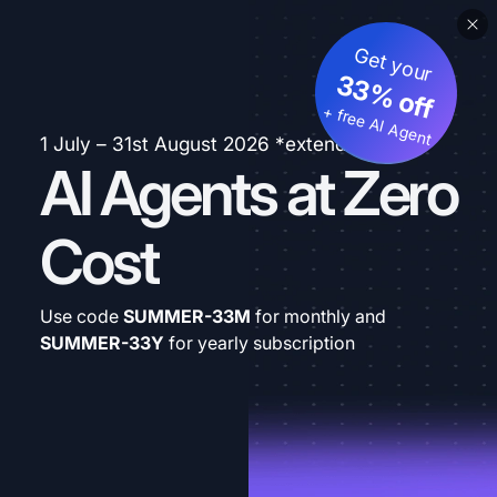
Get your
33% off
+ free AI Agent
1 July – 31st August 2026 *extended
AI Agents at Zero
Cost
Use code
SUMMER-33M
for monthly and
SUMMER-33Y
for yearly subscription