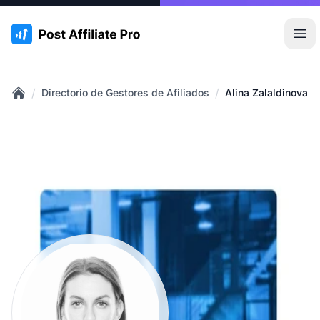
:site.title
Abr
/
/
Directorio de Gestores de Afiliados
Alina Zalaldinova
Home