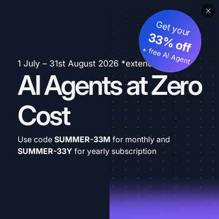
Get your
33% off
+ free AI Agent
1 July – 31st August 2026 *extended
AI Agents at Zero
Cost
Use code
SUMMER-33M
for monthly and
SUMMER-33Y
for yearly subscription