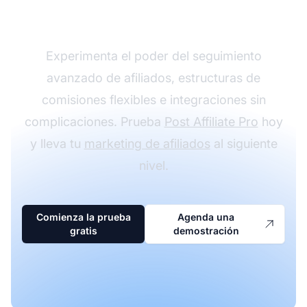
con Post Affiliate Pro
Experimenta el poder del seguimiento
avanzado de afiliados, estructuras de
comisiones flexibles e integraciones sin
complicaciones. Prueba
Post Affiliate Pro
hoy
y lleva tu
marketing de afiliados
al siguiente
nivel.
Comienza la prueba
Agenda una
gratis
demostración