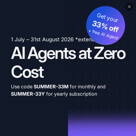
Get your
33% off
+ free AI Agent
1 July – 31st August 2026 *extended
AI Agents at Zero
Cost
Use code
SUMMER-33M
for monthly and
SUMMER-33Y
for yearly subscription