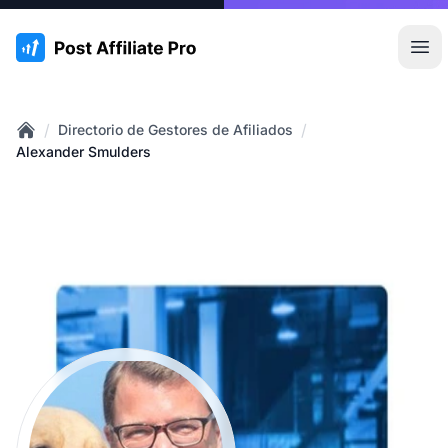
:site.title
Abr
/
/
Directorio de Gestores de Afiliados
Home
Alexander Smulders