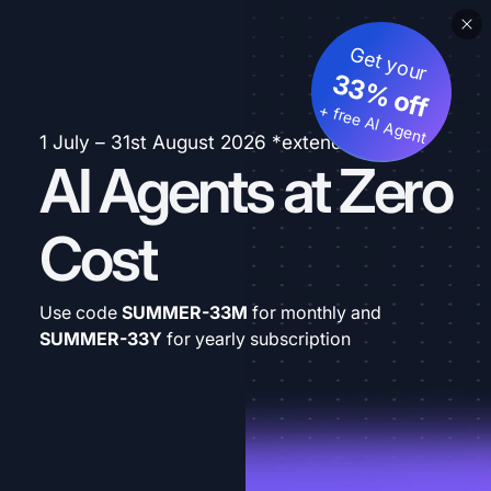
Get your
33% off
+ free AI Agent
1 July – 31st August 2026 *extended
AI Agents at Zero
Cost
Use code
SUMMER-33M
for monthly and
SUMMER-33Y
for yearly subscription