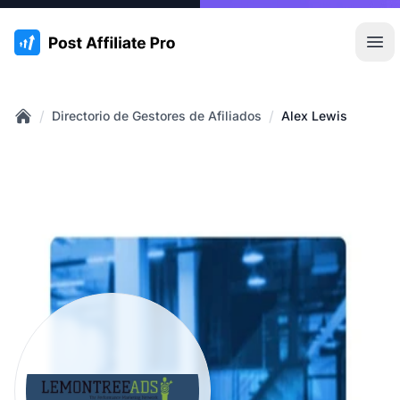
:site.title
Abr
/
/
Directorio de Gestores de Afiliados
Alex Lewis
Home