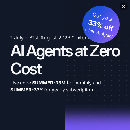
Get your
33% off
+ free AI Agent
1 July – 31st August 2026 *extended
AI Agents at Zero
Cost
Use code
SUMMER-33M
for monthly and
SUMMER-33Y
for yearly subscription