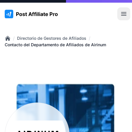
:site.title
Abr
/
/
Directorio de Gestores de Afiliados
Home
Contacto del Departamento de Afiliados de Airinum