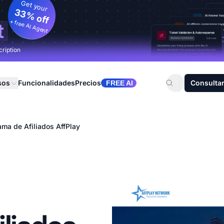
Get your
33% off
+ free AI Agent
t
cription
sos
Funcionalidades
Precios
Consultar
FREE AI
ama de Afiliados AffPlay