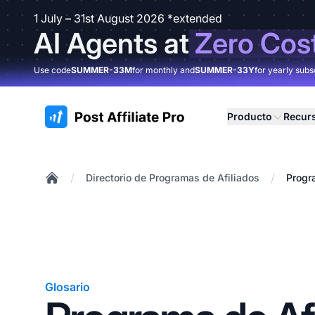
1 July – 31st August 2026 *extended
AI Agents at
Zero Cos
Use code
SUMMER-33M
for monthly and
SUMMER-33Y
for yearly subs
:site.title
Producto
Recur
/
/
Directorio de Programas de Afiliados
Progr
Home
Glosario