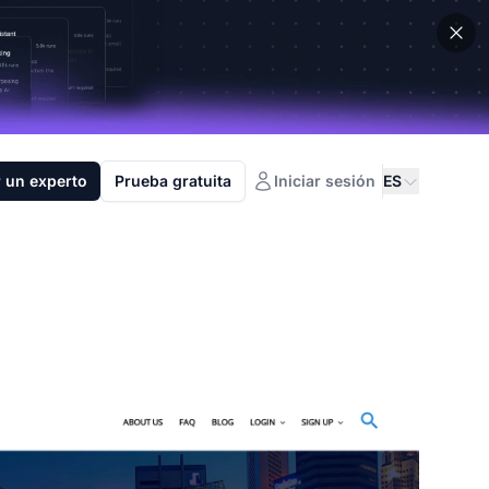
 un experto
Prueba gratuita
Iniciar sesión
ES