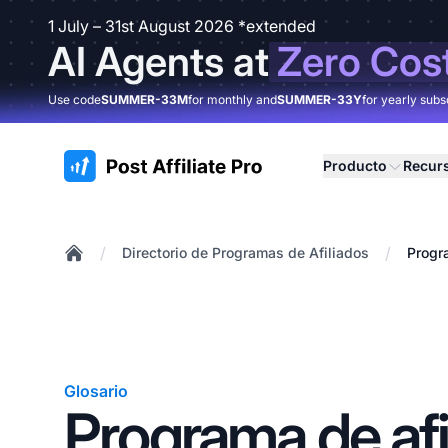
1 July – 31st August 2026 *extended
AI Agents at
Zero Cos
Use code
SUMMER-33M
for monthly and
SUMMER-33Y
for yearly subs
:site.title
Producto
Recur
/
/
Directorio de Programas de Afiliados
Progra
Home
Glosario
Programa de afi