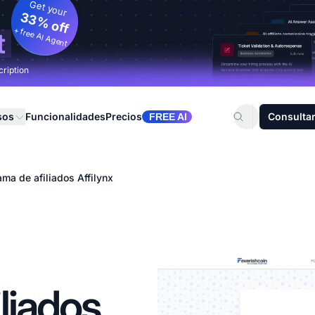
Get your
33% off
+ free AI Agent
t
cription
sos
Funcionalidades
Precios
Consultar
FREE AI
ma de afiliados Affilynx
liados