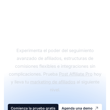
Haz crecer tu
programa de afiliados
con Post Affiliate Pro
Experimenta el poder del seguimiento
avanzado de afiliados, estructuras de
comisiones flexibles e integraciones sin
complicaciones. Prueba
Post Affiliate Pro
hoy
y lleva tu
marketing de afiliados
al siguiente
nivel.
Comienza la prueba gratis
Agenda una demo