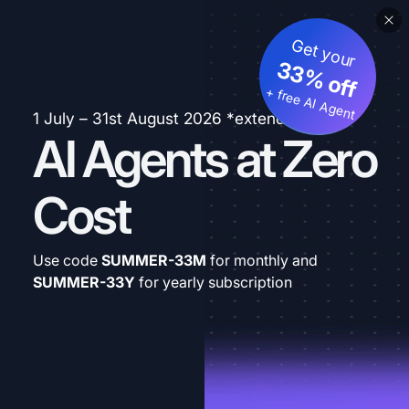
Get your
33% off
+ free AI Agent
1 July – 31st August 2026 *extended
AI Agents at Zero
Cost
Use code
SUMMER-33M
for monthly and
SUMMER-33Y
for yearly subscription