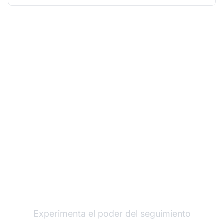
Haz crecer tu
programa de afiliados
con Post Affiliate Pro
Experimenta el poder del seguimiento