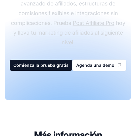
avanzado de afiliados, estructuras de
comisiones flexibles e integraciones sin
complicaciones. Prueba
Post Affiliate Pro
hoy
y lleva tu
marketing de afiliados
al siguiente
nivel.
Comienza la prueba gratis
Agenda una demo
Más información