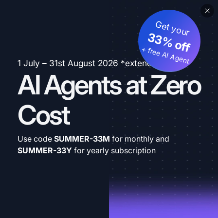
Get your
33% off
+ free AI Agent
1 July – 31st August 2026 *extended
AI Agents at Zero
Cost
Use code
SUMMER-33M
for monthly and
SUMMER-33Y
for yearly subscription