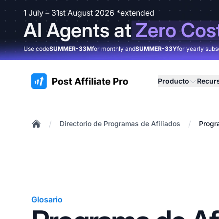
1 July – 31st August 2026 *extended
AI Agents at
Zero Cos
Use code
SUMMER-33M
for monthly and
SUMMER-33Y
for yearly subs
:site.title
Producto
Recur
/
/
Directorio de Programas de Afiliados
Progr
Home
Glosario