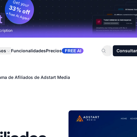
Get your
33% off
+ free AI Agent
t
cription
sos
Funcionalidades
Precios
Consultar
FREE AI
ama de Afiliados de Adstart Media