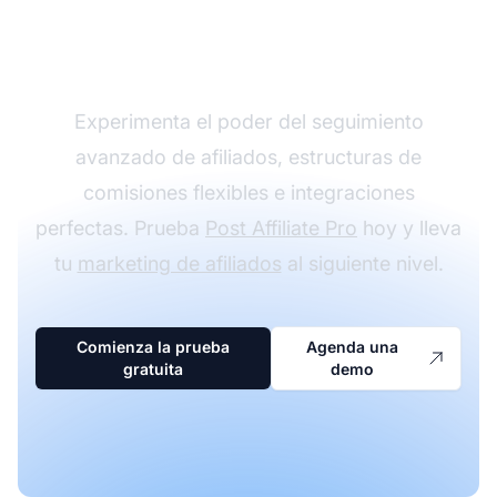
programa de afiliados
con Post Affiliate Pro
Experimenta el poder del seguimiento
avanzado de afiliados, estructuras de
comisiones flexibles e integraciones
perfectas. Prueba
Post Affiliate Pro
hoy y lleva
tu
marketing de afiliados
al siguiente nivel.
Comienza la prueba
Agenda una
gratuita
demo