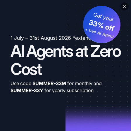
Get your
33% off
+ free AI Agent
1 July – 31st August 2026 *extended
AI Agents at Zero
Cost
Use code
SUMMER-33M
for monthly and
SUMMER-33Y
for yearly subscription