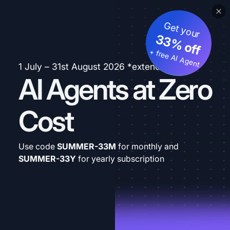
Get your
33% off
+ free AI Agent
1 July – 31st August 2026 *extended
AI Agents at Zero
Cost
Use code
SUMMER-33M
for monthly and
SUMMER-33Y
for yearly subscription