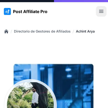
:site.title
Abr
/
/
Directorio de Gestores de Afiliados
Achint Arya
Home