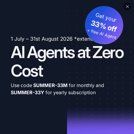
Get your
33% off
+ free AI Agent
1 July – 31st August 2026 *extended
AI Agents at Zero
Cost
Use code
SUMMER-33M
for monthly and
SUMMER-33Y
for yearly subscription