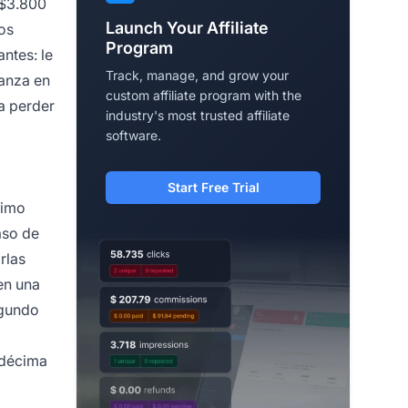
 $3.800
Launch Your Affiliate
dos
Program
antes: le
Track, manage, and grow your
ianza en
custom affiliate program with the
a perder
industry's most trusted affiliate
software.
Start Free Trial
ximo
aso de
rlas
en una
egundo
 décima