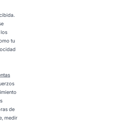
cibida.
se
 los
como tu
locidad
entas
fuerzos
dimiento
as
oras de
e, medir