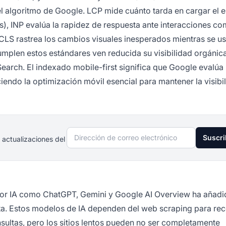
del algoritmo de Google. LCP mide cuánto tarda en cargar el 
), INP evalúa la rapidez de respuesta ante interacciones co
CLS rastrea los cambios visuales inesperados mientras se us
cumplen estos estándares ven reducida su visibilidad orgánica
arch. El indexado mobile-first significa que Google evalúa
ciendo la optimización móvil esencial para mantener la visibi
Dirección de correo electrónico
Suscri
 actualizaciones del
or IA como ChatGPT, Gemini y Google AI Overview ha añadi
a. Estos modelos de IA dependen del web scraping para rec
ultas, pero los sitios lentos pueden no ser completamente