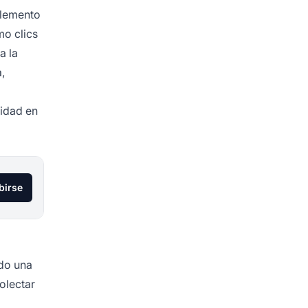
elemento
mo clics
a la
,
lidad en
birse
do una
olectar