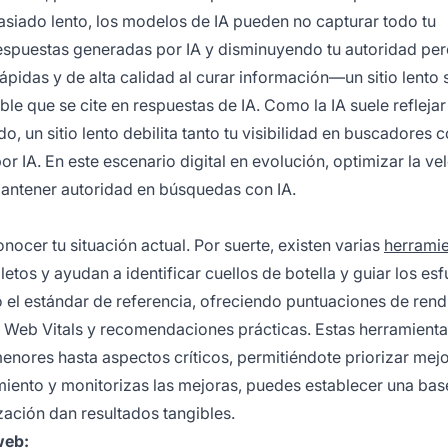
siado lento, los modelos de IA pueden no capturar todo tu
espuestas generadas por IA y disminuyendo tu autoridad per
ápidas y de alta calidad al curar información—un sitio lento 
 que se cite en respuestas de IA. Como la IA suele reflejar
, un sitio lento debilita tanto tu visibilidad en buscadores 
 IA. En este escenario digital en evolución, optimizar la ve
mantener autoridad en búsquedas con IA.
ocer tu situación actual. Por suerte, existen varias
herrami
os y ayudan a identificar cuellos de botella y guiar los es
 el estándar de referencia, ofreciendo puntuaciones de ren
re Web Vitals y recomendaciones prácticas. Estas herramient
ores hasta aspectos críticos, permitiéndote priorizar mej
imiento y monitorizas las mejoras, puedes establecer una bas
zación dan resultados tangibles.
web: