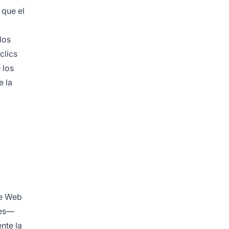
 que el
los
clics
 los
e la
re Web
les—
nte la