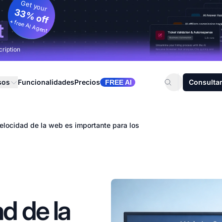
Get your
33% off
+ free AI Agent
t
cription
sos
Funcionalidades
Precios
Consultar
FREE AI
velocidad de la web es importante para los
d de la