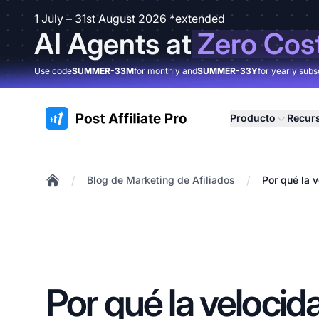
1 July – 31st August 2026 *extended
AI Agents at
Zero Cos
Use code
SUMMER-33M
for monthly and
SUMMER-33Y
for yearly subs
:site.title
Producto
Recur
/
/
Blog de Marketing de Afiliados
Por qué la 
Home
Por qué la velocida