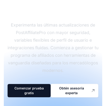
estas funciones
avanzadas?
Experimenta las últimas actualizaciones de
PostAffiliatePro con mayor seguridad,
variables flexibles de perfil de usuario e
integraciones fluidas. Comienza a gestionar tu
programa de afiliados con herramientas de
vanguardia diseñadas para los mercadólogos
modernos.
Comenzar prueba
Obtén asesoría
gratis
experta