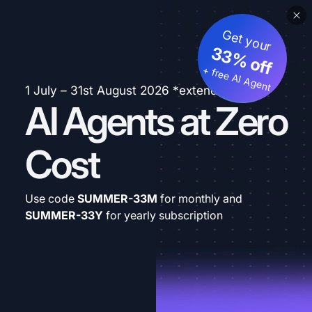
Get your
33% off
+ free AI Agent
1 July – 31st August 2026 *extended
AI Agents at Zero
Cost
Use code
SUMMER-33M
for monthly and
SUMMER-33Y
for yearly subscription