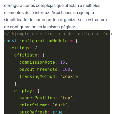
configuraciones complejas que afectan a múltiples
elementos de la interfaz. Aquí tienes un ejemplo
simplificado de cómo podría organizarse la estructura
de configuración en la misma página:
const
configurationModule
=
settings
:
affiliate
:
commissionRate
:
15
payoutThreshold
:
100
trackingMethod
:
'cookie'
display
:
bannerPosition
:
'top'
colorScheme
:
'dark'
autoRefresh
:
true