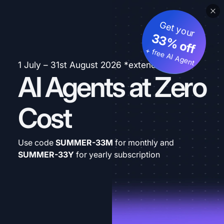
Get your
33% off
+ free AI Agent
1 July – 31st August 2026 *extended
AI Agents at Zero
Cost
Use code
SUMMER-33M
for monthly and
SUMMER-33Y
for yearly subscription