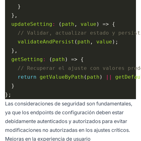
updateSetting
:
 (
path
, 
value
validateAndPersist
(
path
, 
value
getSetting
:
 (
path
return
getValueByPath
(
path
) 
||
getDefau
Las consideraciones de seguridad son fundamentales,
ya que los endpoints de configuración deben estar
debidamente autenticados y autorizados para evitar
modificaciones no autorizadas en los ajustes críticos.
Mejoras en la experiencia de usuario