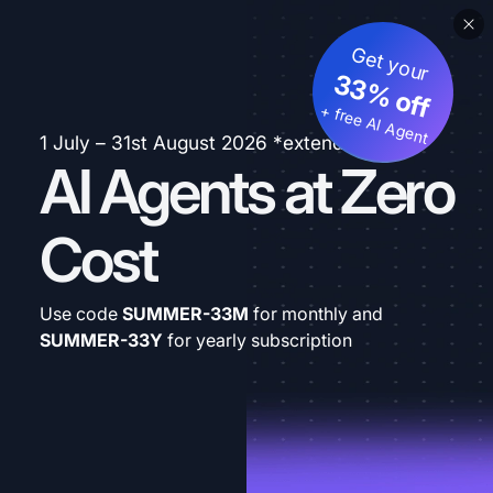
Get your
33% off
+ free AI Agent
1 July – 31st August 2026 *extended
AI Agents at Zero
Cost
Use code
SUMMER-33M
for monthly and
SUMMER-33Y
for yearly subscription