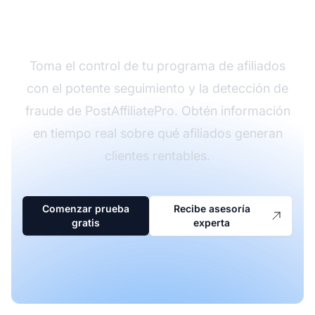
hoy
Toma el control de tu programa de afiliados
con el potente seguimiento y la detección de
fraude de PostAffiliatePro. Obtén información
en tiempo real sobre qué afiliados generan
clientes rentables.
Comenzar prueba
Recibe asesoría
gratis
experta