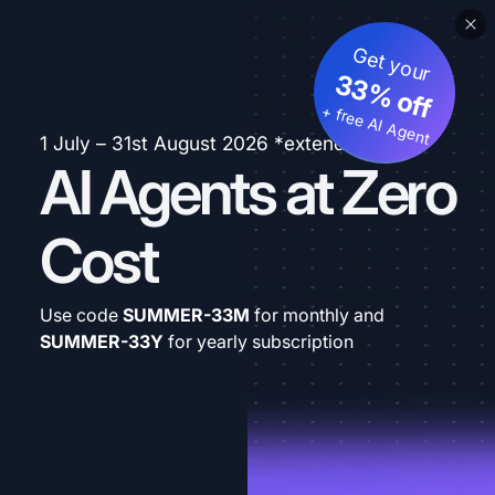
Get your
33% off
+ free AI Agent
1 July – 31st August 2026 *extended
AI Agents at Zero
Cost
Use code
SUMMER-33M
for monthly and
SUMMER-33Y
for yearly subscription