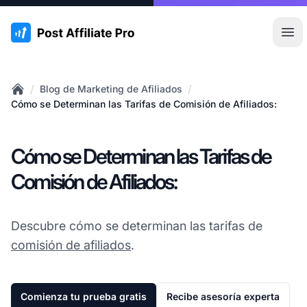
:site.title
Abr
/
/
Blog de Marketing de Afiliados
Home
Cómo se Determinan las Tarifas de Comisión de Afiliados:
Cómo se Determinan las Tarifas de
Comisión de Afiliados:
Descubre cómo se determinan las tarifas de
comisión de afiliados
.
Comienza tu prueba gratis
Recibe asesoría experta