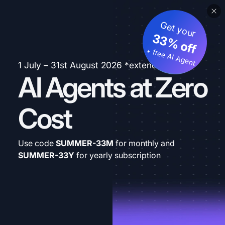
Get your
33% off
+ free AI Agent
1 July – 31st August 2026 *extended
AI Agents at Zero
Cost
Use code
SUMMER-33M
for monthly and
SUMMER-33Y
for yearly subscription