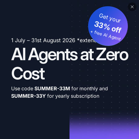
Get your
33% off
+ free AI Agent
1 July – 31st August 2026 *extended
AI Agents at Zero
Cost
Use code
SUMMER-33M
for monthly and
SUMMER-33Y
for yearly subscription