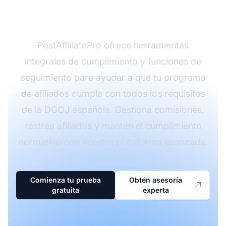
DGOJ
PostAffiliatePro ofrece herramientas
integrales de cumplimiento y funciones de
seguimiento para ayudar a que tu programa
de afiliados cumpla con todos los requisitos
de la DGOJ española. Gestiona comisiones,
rastrea afiliados y mantén el cumplimiento
normativo con nuestra plataforma avanzada.
Comienza tu prueba
Obtén asesoría
gratuita
experta