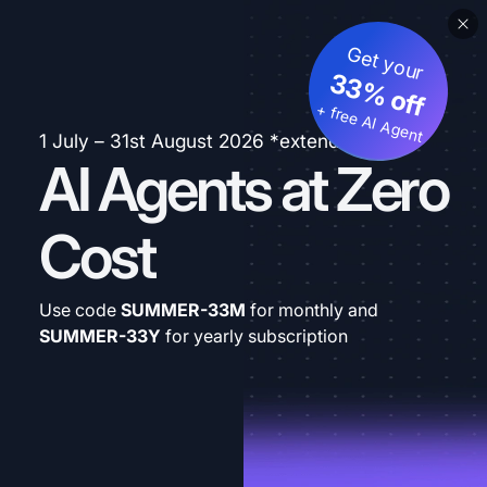
Get your
33% off
+ free AI Agent
1 July – 31st August 2026 *extended
AI Agents at Zero
Cost
Use code
SUMMER-33M
for monthly and
SUMMER-33Y
for yearly subscription