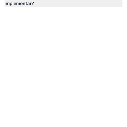
implementar?
Asegura que tu
programa de afiliados
cumpla con las
regulaciones de la