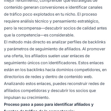
mejor rendimiento, comprender qué estrategias de
contenido generan conversiones e identificar canales
de tráfico poco explotados en tu nicho. El proceso
requiere análisis técnico y pensamiento estratégico,
pero la recompensa—descubrir socios de calidad antes
que la competencia—es considerable.
El método más directo es analizar perfiles de backlinks
y parámetros de seguimiento de afiliados. Al promover
una oferta, los afiliados suelen usar enlaces de
seguimiento únicos con identificadores. Estos enlaces
están en los backlinks hacia dominios competidores, en
directorios de redes y dentro de contenido web.
Analizando estos enlaces, puedes reconstruir redes de
afiliados competidoras y descubrir los socios que
impulsan su crecimiento.
Proceso paso a paso para identificar afiliados y