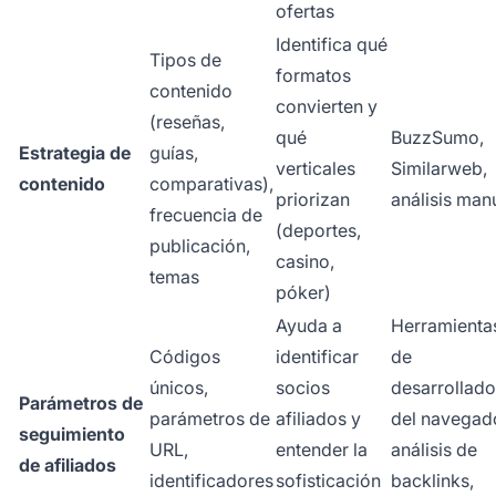
ofertas
Identifica qué
Tipos de
formatos
contenido
convierten y
(reseñas,
qué
BuzzSumo,
Estrategia de
guías,
verticales
Similarweb,
contenido
comparativas),
priorizan
análisis man
frecuencia de
(deportes,
publicación,
casino,
temas
póker)
Ayuda a
Herramienta
Códigos
identificar
de
únicos,
socios
desarrollado
Parámetros de
parámetros de
afiliados y
del navegad
seguimiento
URL,
entender la
análisis de
de afiliados
identificadores
sofisticación
backlinks,