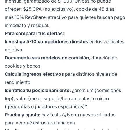
mensual garantizado de $1,000. Un casino puede
ofrecer: $25 CPA (no exclusivo), cookie de 45 días,
más 10% RevShare, atractivo para quienes buscan pago
inmediato y residual.
Para comparar tus ofertas:
Investiga 5-10 competidores directos
en tus verticales
objetivo
Documenta sus modelos de comisión
, duración de
cookies y bonos
Calcula ingresos efectivos
para distintos niveles de
rendimiento
Identifica tu posicionamiento
: ¿premium (comisiones
top), valor (mejor soporte/herramientas) o nicho
(geografías o jugadores específicos)?
Prueba y ajusta
: haz tests A/B con nuevos afiliados
para ver qué estructura funciona