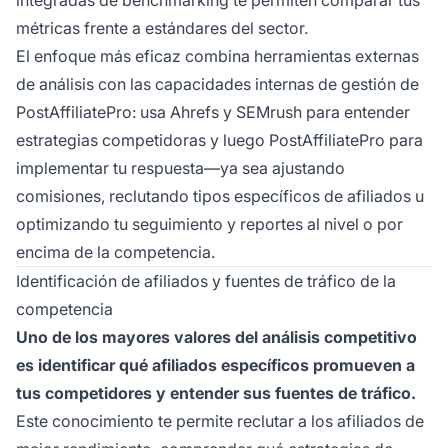
integradas de benchmarking te permiten comparar tus
métricas frente a estándares del sector.
El enfoque más eficaz combina herramientas externas
de análisis con las capacidades internas de gestión de
PostAffiliatePro: usa Ahrefs y SEMrush para entender
estrategias competidoras y luego PostAffiliatePro para
implementar tu respuesta—ya sea ajustando
comisiones, reclutando tipos específicos de afiliados u
optimizando tu seguimiento y reportes al nivel o por
encima de la competencia.
Identificación de afiliados y fuentes de tráfico de la
competencia
Uno de los mayores valores del análisis competitivo
es identificar qué afiliados específicos promueven a
tus competidores y entender sus fuentes de tráfico.
Este conocimiento te permite reclutar a los afiliados de