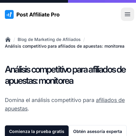
:site.title
Abr
/
/
Blog de Marketing de Afiliados
Home
Análisis competitivo para afiliados de apuestas: monitorea
Análisis competitivo para afiliados de
apuestas: monitorea
Domina el análisis competitivo para
afiliados de
apuestas
.
Comienza la prueba gratis
Obtén asesoría experta