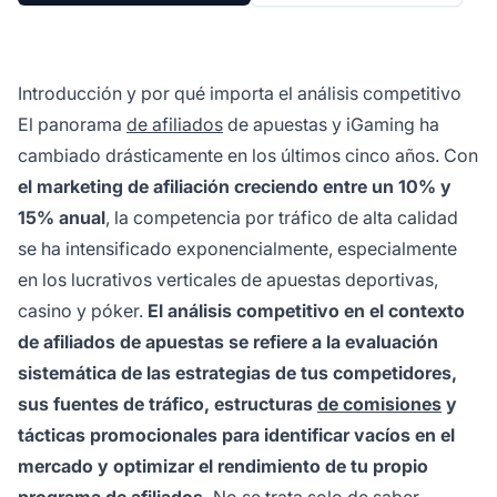
Introducción y por qué importa el análisis competitivo
El panorama
de afiliados
de apuestas y iGaming ha
cambiado drásticamente en los últimos cinco años. Con
el marketing de afiliación creciendo entre un 10% y
15% anual
, la competencia por tráfico de alta calidad
se ha intensificado exponencialmente, especialmente
en los lucrativos verticales de apuestas deportivas,
casino y póker.
El análisis competitivo en el contexto
de afiliados de apuestas se refiere a la evaluación
sistemática de las estrategias de tus competidores,
sus fuentes de tráfico, estructuras
de comisiones
y
tácticas promocionales para identificar vacíos en el
mercado y optimizar el rendimiento de tu propio
programa de afiliados.
No se trata solo de saber