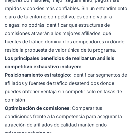
rápidos y cookies más confiables. Sin un entendimiento
claro de tu entorno competitivo, es como volar a
ciegas: no podrás identificar qué estructuras de
comisiones atraerán a los mejores afiliados, qué
fuentes de tráfico dominan los competidores ni dónde
reside la propuesta de valor única de tu programa.
Los principales beneficios de realizar un análisis
competitivo exhaustivo incluyen:
Posicionamiento estratégico
: Identificar segmentos de
afiliados y fuentes de tráfico desatendidos donde
puedes obtener ventaja sin competir solo en tasas de
comisión
Optimización de comisiones
: Comparar tus
condiciones frente a la competencia para asegurar la
atracción de afiliados de calidad manteniendo
márgenes saludables