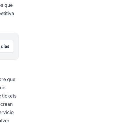
os que
etitiva
 días
pre que
ue
 tickets
 crean
ervicio
olver