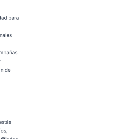
dad para
onales
ampañas
r
ón de
estás
os,