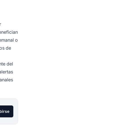
r
enefician
emanal o
os de
nte del
lertas
canales
birse