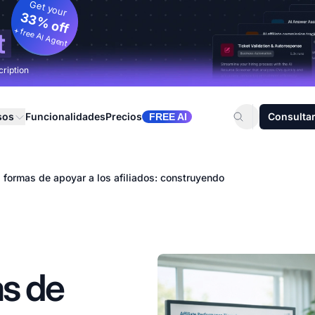
Get your
33% off
+ free AI Agent
t
cription
sos
Funcionalidades
Precios
Consultar
FREE AI
 formas de apoyar a los afiliados: construyendo
as de