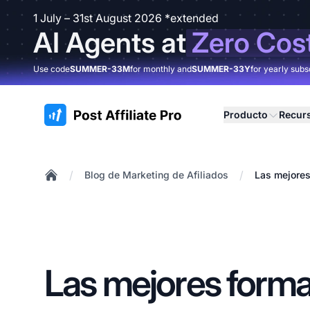
1 July – 31st August 2026 *extended
AI Agents at
Zero Cos
Use code
SUMMER-33M
for monthly and
SUMMER-33Y
for yearly subs
:site.title
Producto
Recur
/
/
Blog de Marketing de Afiliados
Las mejores
Home
Las mejores form