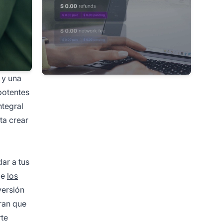
 y una
potentes
ntegral
ta crear
ar a tus
de
los
versión
ran que
rte