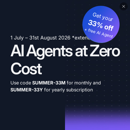
Get your
33% off
+ free AI Agent
1 July – 31st August 2026 *extended
AI Agents at Zero
Cost
Use code
SUMMER-33M
for monthly and
SUMMER-33Y
for yearly subscription