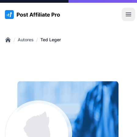
:site.title
Abr
/
/
Autores
Ted Leger
Home