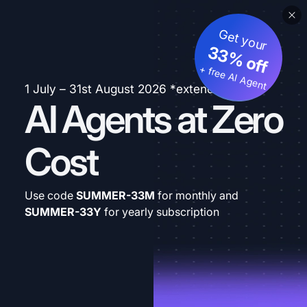
Get your
33% off
+ free AI Agent
1 July – 31st August 2026 *extended
AI Agents at Zero
Cost
Use code
SUMMER-33M
for monthly and
SUMMER-33Y
for yearly subscription