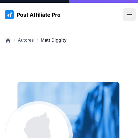
:site.title
Abr
/
/
Autores
Matt Diggity
Home