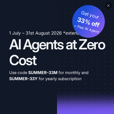
Get your
33% off
+ free AI Agent
1 July – 31st August 2026 *extended
AI Agents at Zero
Cost
Use code
SUMMER-33M
for monthly and
SUMMER-33Y
for yearly subscription