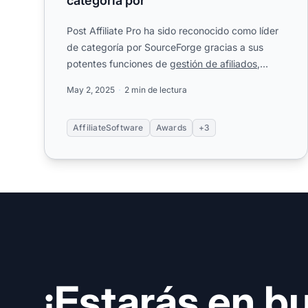
categoría por
Post Affiliate Pro ha sido reconocido como líder
de categoría por SourceForge gracias a sus
potentes funciones de
gestión de afiliados
,
excelentes opiniones de....
May 2, 2025
2 min de lectura
AffiliateSoftware
Awards
+3
¡Estarás en b