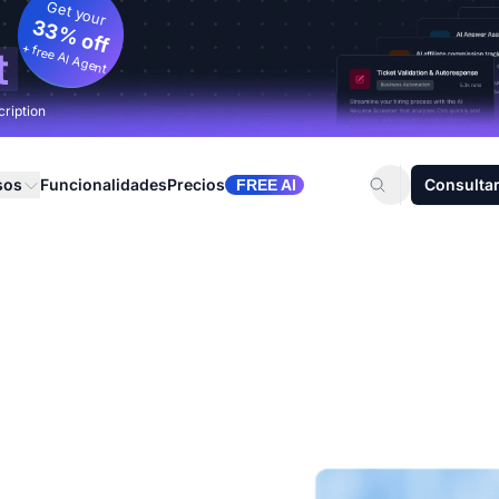
Get your
33% off
+ free AI Agent
t
cription
sos
Funcionalidades
Precios
Consultar
FREE AI