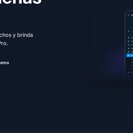
echos y brinda
Pro.
demo