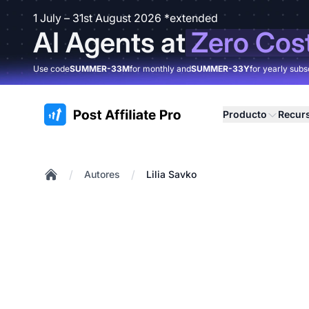
1 July – 31st August 2026 *extended
AI Agents at
Zero Cos
Use code
SUMMER-33M
for monthly and
SUMMER-33Y
for yearly subs
:site.title
Producto
Recur
/
/
Autores
Lilia Savko
Home