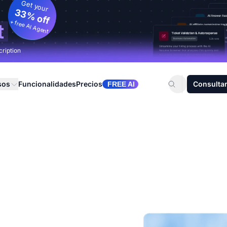
Get your
33% off
+ free AI Agent
t
cription
sos
Funcionalidades
Precios
Consultar
FREE AI