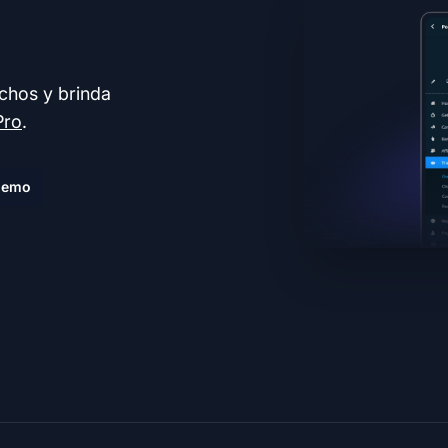
echos y brinda
Pro
.
demo