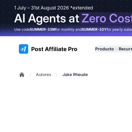
1 July – 31st August 2026 *extended
AI Agents at
Zero Cos
Use code
SUMMER-33M
for monthly and
SUMMER-33Y
for yearly subs
:site.title
Producto
Recur
/
/
Autores
Jake Rheude
Home