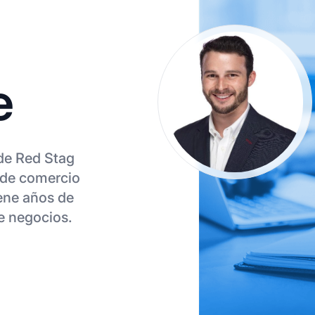
e
 de Red Stag
 de comercio
ene años de
e negocios.