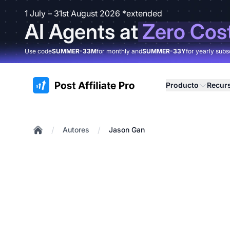
1 July – 31st August 2026 *extended
AI Agents at
Zero Cos
Use code
SUMMER-33M
for monthly and
SUMMER-33Y
for yearly subs
:site.title
Producto
Recur
/
/
Autores
Jason Gan
Home