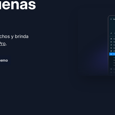
uenas
echos y brinda
Pro
.
demo