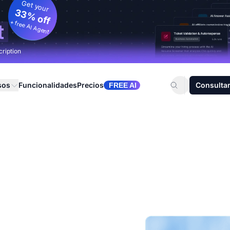
Get your
33% off
+ free AI Agent
t
cription
sos
Funcionalidades
Precios
Consultar
FREE AI