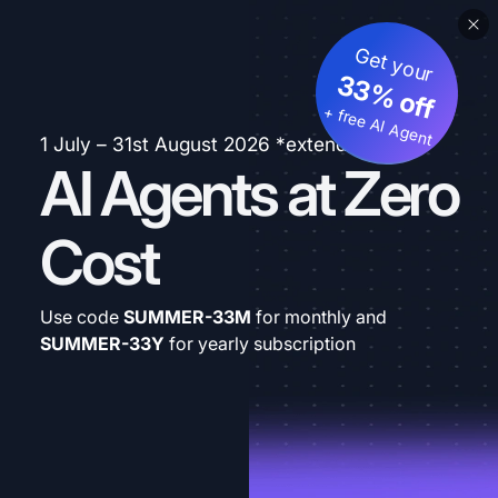
Get your
33% off
+ free AI Agent
1 July – 31st August 2026 *extended
AI Agents at Zero
Cost
Use code
SUMMER-33M
for monthly and
SUMMER-33Y
for yearly subscription