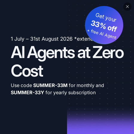
Get your
33% off
+ free AI Agent
1 July – 31st August 2026 *extended
AI Agents at Zero
Cost
Use code
SUMMER-33M
for monthly and
SUMMER-33Y
for yearly subscription