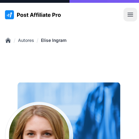
:site.title
Abr
/
/
Autores
Elise Ingram
Home