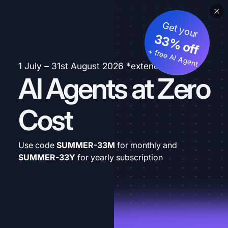
Get your
33% off
+ free AI Agent
1 July – 31st August 2026 *extended
AI Agents at Zero
Cost
Use code
SUMMER-33M
for monthly and
SUMMER-33Y
for yearly subscription