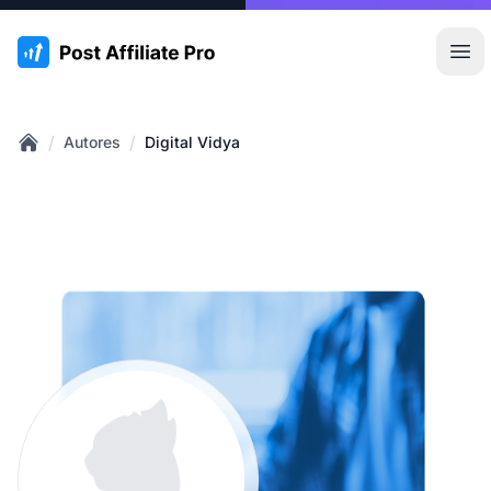
:site.title
Abr
/
/
Autores
Digital Vidya
Home