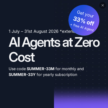
Get your
33% off
+ free AI Agent
1 July – 31st August 2026 *extended
AI Agents at Zero
Cost
Use code
SUMMER-33M
for monthly and
SUMMER-33Y
for yearly subscription