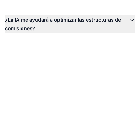
¿La IA me ayudará a optimizar las estructuras de
comisiones?
El líder en software de
afiliados