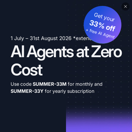
Get your
33% off
+ free AI Agent
1 July – 31st August 2026 *extended
AI Agents at Zero
Cost
Use code
SUMMER-33M
for monthly and
SUMMER-33Y
for yearly subscription