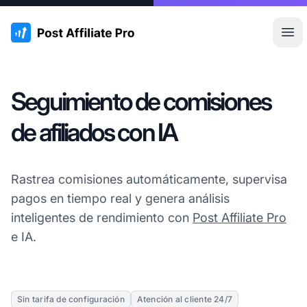
:site.title
Abr
Seguimiento de comisiones
de afiliados con IA
Rastrea comisiones automáticamente, supervisa
pagos en tiempo real y genera análisis
inteligentes de rendimiento con
Post Affiliate Pro
e IA.
Sin tarifa de configuración
Atención al cliente 24/7