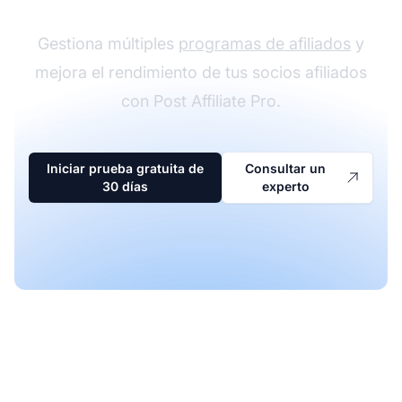
Gestiona múltiples
programas de afiliados
y
mejora el rendimiento de tus socios afiliados
con Post Affiliate Pro.
Iniciar prueba gratuita de
Consultar un
30 días
experto