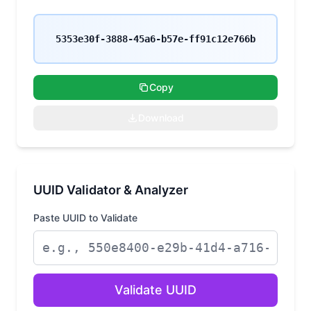
5353e30f-3888-45a6-b57e-ff91c12e766b
Copy
Download
UUID Validator & Analyzer
Paste UUID to Validate
Validate UUID