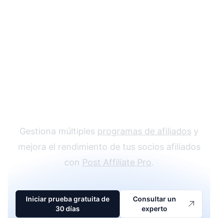
El líder en software
de afiliados
Gestiona múltiples
programas de afiliados
y
mejora el rendimiento de tus socios afiliados
con
Post Affiliate Pro
.
Iniciar prueba gratuita de
Consultar un
30 días
experto