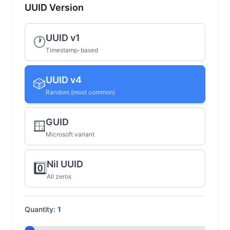
UUID Version
UUID v1
🕐
Timestamp-based
UUID v4
🎲
Random (most common)
GUID
🪟
Microsoft variant
Nil UUID
0️⃣
All zeros
Quantity:
1