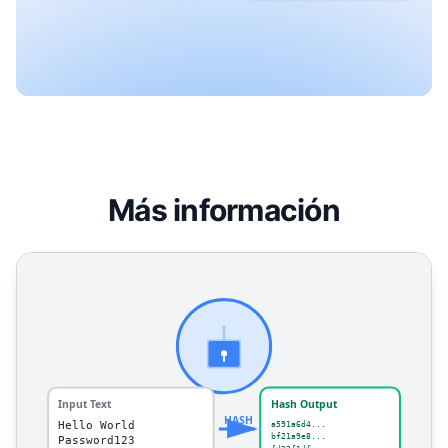
Más información
Generador de Hash - MD5, SHA-1, SHA-256, SHA-512