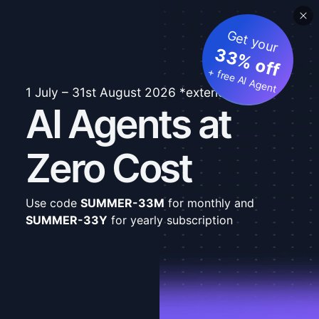
Get your
33% off
+ free AI Agent
1 July – 31st August 2026 *extended
AI Agents at
Zero Cost
Use code
SUMMER-33M
for monthly and
SUMMER-33Y
for yearly subscription