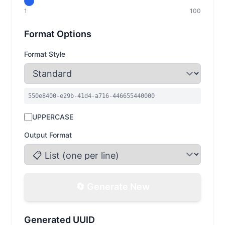
1
100
Format Options
Format Style
550e8400-e29b-41d4-a716-446655440000
UPPERCASE
Output Format
🔄 Generate New
Generated UUID