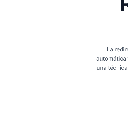
La redir
automáticam
una técnic