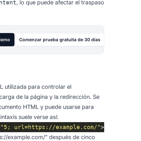
ntent
, lo que puede afectar el traspaso
 demo
Comenzar prueba gratuita de 30 días
 utilizada para controlar el
arga de la página y la redirección. Se
cumento HTML y puede usarse para
intaxis suele verse así:
=
"5; url=https://example.com/"
ttps://example.com/” después de cinco