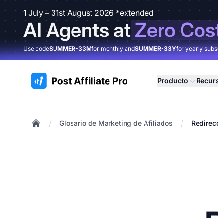
1 July – 31st August 2026 *extended
AI Agents at
Zero Cos
Use code
SUMMER-33M
for monthly and
SUMMER-33Y
for yearly subs
:site.title
Producto
Recur
/
/
Glosario de Marketing de Afiliados
Redirec
Home