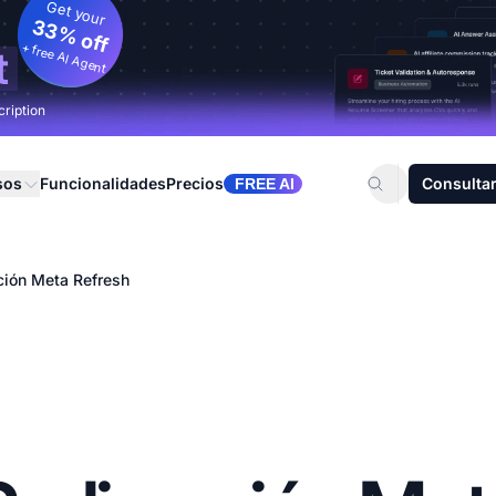
Get your
33% off
+ free AI Agent
t
cription
sos
Funcionalidades
Precios
Consultar
FREE AI
ción Meta Refresh