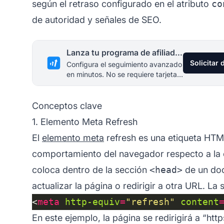
según el retraso configurado en el atributo
co
de autoridad y señales de SEO.
Lanza tu programa de afiliados hoy
Solicitar
Configura el seguimiento avanzado
en minutos. No se requiere tarjeta
de crédito.
Conceptos clave
1. Elemento Meta Refresh
El
elemento meta
refresh es una etiqueta HTML
comportamiento del navegador respecto a la c
coloca dentro de la sección
<head>
de un do
actualizar la página o redirigir a otra URL. La s
<
meta
http-equiv
=
"refresh"
content
En este ejemplo, la página se redirigirá a “h