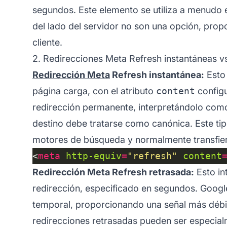
segundos. Este elemento se utiliza a menudo 
del lado del servidor no son una opción, propo
cliente.
2. Redirecciones Meta Refresh instantáneas v
Redirección Meta
Refresh instantánea:
Esto
página carga, con el atributo
content
configu
redirección permanente, interpretándolo como
destino debe tratarse como canónica. Este tip
motores de búsqueda y normalmente transfiere
<
meta
http-equiv
=
"refresh"
content
Redirección Meta Refresh retrasada:
Esto in
redirección, especificado en segundos. Googl
temporal, proporcionando una señal más débil
redirecciones retrasadas pueden ser especial