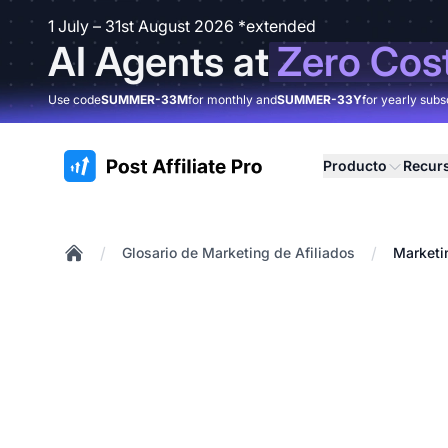
1 July – 31st August 2026 *extended
AI Agents at
Zero Cos
Use code
SUMMER-33M
for monthly and
SUMMER-33Y
for yearly subs
:site.title
Producto
Recur
/
/
Glosario de Marketing de Afiliados
Marketin
Home