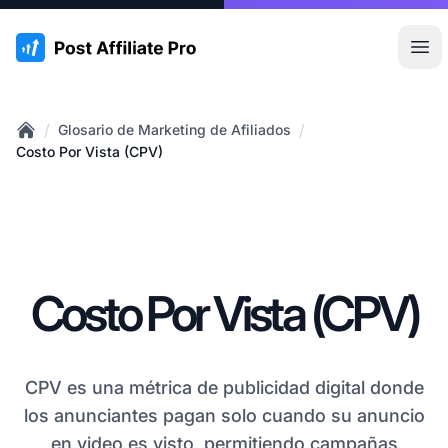
:site.title
Abr
/
/
Glosario de Marketing de Afiliados
Home
Costo Por Vista (CPV)
Costo Por Vista (CPV)
CPV es una métrica de publicidad digital donde
los anunciantes pagan solo cuando su anuncio
en video es visto, permitiendo campañas