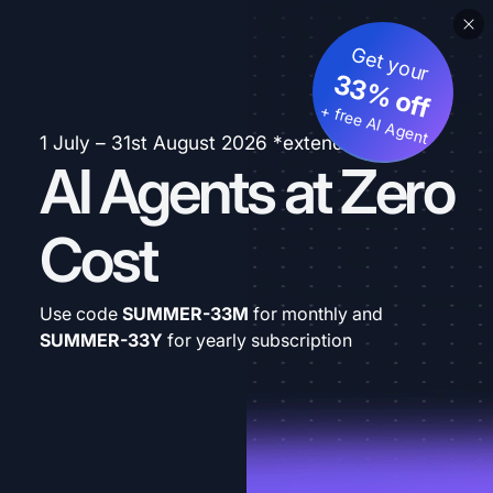
Get your
33% off
+ free AI Agent
1 July – 31st August 2026 *extended
AI Agents at Zero
Cost
Use code
SUMMER-33M
for monthly and
SUMMER-33Y
for yearly subscription