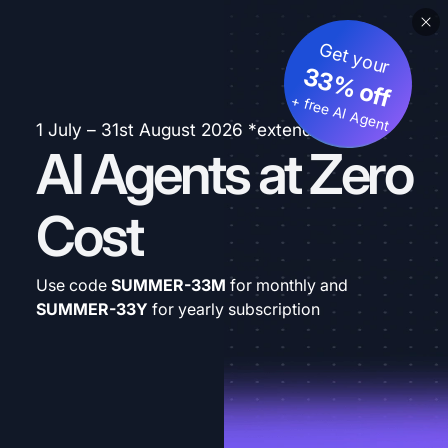
Get your
33% off
+ free AI Agent
1 July – 31st August 2026 *extended
AI Agents at Zero
Cost
Use code
SUMMER-33M
for monthly and
SUMMER-33Y
for yearly subscription