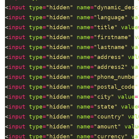
<
input
type
=
"hidden"
name
=
"dynamic_desc
<
input
type
=
"hidden"
name
=
"language"
va
<
input
type
=
"hidden"
name
=
"title"
value
<
input
type
=
"hidden"
name
=
"firstname"
v
<
input
type
=
"hidden"
name
=
"lastname"
va
<
input
type
=
"hidden"
name
=
"address"
val
<
input
type
=
"hidden"
name
=
"address2"
va
<
input
type
=
"hidden"
name
=
"phone_number
<
input
type
=
"hidden"
name
=
"postal_code"
<
input
type
=
"hidden"
name
=
"city"
value
=
<
input
type
=
"hidden"
name
=
"state"
value
<
input
type
=
"hidden"
name
=
"country"
val
<
input
type
=
"hidden"
name
=
"amount"
valu
<
input
type
=
"hidden"
name
=
"currency"
va