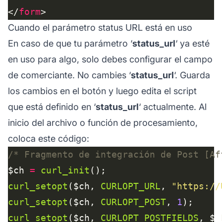
</
form
Cuando el parámetro status URL está en uso
En caso de que tu parámetro ‘
status_url
‘ ya esté
en uso para algo, solo debes configurar el campo
de comerciante. No cambies ‘
status_url
‘. Guarda
los cambios en el botón y luego edita el script
que está definido en ‘
status_url
‘ actualmente. Al
inicio del archivo o función de procesamiento,
coloca este código:
/* Fragmento de integración de Post [Af
$ch 
=
curl_init
curl_setopt
($ch, 
CURLOPT_URL
, 
"https://
curl_setopt
($ch, 
CURLOPT_POST
, 
1
curl_setopt
($ch, 
CURLOPT_POSTFIELDS