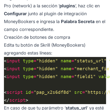
Pro (network) a la sección ‘
plugins
‘, haz clic en
Configurar
junto al plugin de integración
MoneyBookers e ingresa la
Palabra Secreta
en el
campo correspondiente.
Creación de botones de compra
Edita tu botón de Skrill (MoneyBookers)
agregando estas líneas:
<
input
type
=
"hidden"
name
=
"status_url"
<
input
type
=
"hidden"
name
=
"merchant_fie
<
input
type
=
"hidden"
name
=
"field1"
valu
<
script
id
=
"pap_x2s6df8d"
src
=
"https://
</
script
En caso de que tu parámetro ‘
status_url
‘ ya esté