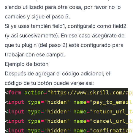
siendo utilizado para otra cosa, por favor no lo
cambies y sigue el paso 5.
Si ya usas también field1, configúralo como field2
(y así sucesivamente). En ese caso asegúrate de
que tu plugin (del paso 2) esté configurado para
trabajar con ese campo.
Ejemplo de botón
Después de agregar el código adicional, el
código de tu botón puede verse así:
<
form
action
=
"https://www.skrill.com/ap
<
input
type
=
"hidden"
name
=
"pay_to_email
<
input
type
=
"hidden"
name
=
"return_url_t
<
input
type
=
"hidden"
name
=
"cancel_url_t
<
input
type
=
"hidden"
name
=
"confirmation