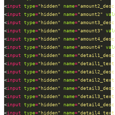
<
input
type
=
"hidden"
name
=
"amount2_desc
<
input
type
=
"hidden"
name
=
"amount2"
val
<
input
type
=
"hidden"
name
=
"amount3_desc
<
input
type
=
"hidden"
name
=
"amount3"
val
<
input
type
=
"hidden"
name
=
"amount4_desc
<
input
type
=
"hidden"
name
=
"amount4"
val
<
input
type
=
"hidden"
name
=
"detail1_desc
<
input
type
=
"hidden"
name
=
"detail1_text
<
input
type
=
"hidden"
name
=
"detail2_desc
<
input
type
=
"hidden"
name
=
"detail2_text
<
input
type
=
"hidden"
name
=
"detail3_desc
<
input
type
=
"hidden"
name
=
"detail3_text
<
input
type
=
"hidden"
name
=
"detail4_desc
<
input
type
=
"hidden"
name
=
"detail4_text