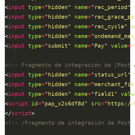
<
input
type
=
"hidden"
name
=
"rec_period"
<
input
type
=
"hidden"
name
=
"rec_grace_pe
<
input
type
=
"hidden"
name
=
"rec_cycle"
v
<
input
type
=
"hidden"
name
=
"ondemand_max
<
input
type
=
"submit"
name
=
"Pay"
value
=
"
<!-- Fragmento de integración de [Post 
<
input
type
=
"hidden"
name
=
"status_url"
<
input
type
=
"hidden"
name
=
"merchant_fie
<
input
type
=
"hidden"
name
=
"field1"
valu
<
script
id
=
"pap_x2s6df8d"
src
=
"https://
</
script
<!-- /Fragmento de integración de Post 